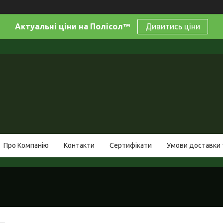
Актуальні ціни на Полісол™
Дивитись ціни
Про Компанію
Контакти
Сертифікати
Умови доставки 